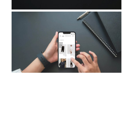
NÄCHSTES PROJEKT
NÄCHSTES PROJEKT
Web­pro­grammierung der Internetseite Alter Peter
Multisite mixxit.de Webseite
©
Matthias Härlin